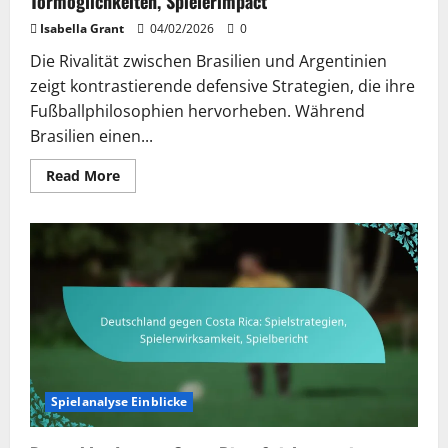
Tormöglichkeiten, Spielerimpact
Isabella Grant
04/02/2026
0
Die Rivalität zwischen Brasilien und Argentinien
zeigt kontrastierende defensive Strategien, die ihre
Fußballphilosophien hervorheben. Während
Brasilien einen...
Read
Read More
more
about
Brasilien
gegen
Argentinien:
Defensivstrategien,
Tormöglichkeiten,
Spielerimpact
Spielanalyse Einblicke