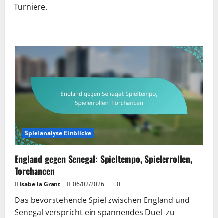
Turniere.
Spielanalyse Einblicke
England gegen Senegal: Spieltempo, Spielerrollen,
Torchancen
Isabella Grant
06/02/2026
0
Das bevorstehende Spiel zwischen England und
Senegal verspricht ein spannendes Duell zu