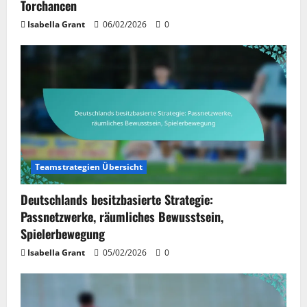
04/02/2026
0
Torchancen
4
Isabella Grant
06/02/2026
0
Spaniens Tiki-Taka-Evolution: Kurze
Pässe, Bewegung ohne Ball,
Spielerchemie
04/02/2026
0
5
Teamstrategien Übersicht
Deutschlands besitzbasierte Strategie:
Passnetzwerke, räumliches Bewusstsein,
Spielerbewegung
Isabella Grant
05/02/2026
0