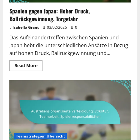
Spanien gegen Japan: Hoher Druck,
Ballrückgewinnung, Torgefahr
Isabella Grant
03/02/2026
0
Das Aufeinandertreffen zwischen Spanien und
Japan hebt die unterschiedlichen Ansätze in Bezug
auf hohen Druck, Ballrückgewinnung und...
Read
Read More
more
about
Spanien
gegen
Japan:
Hoher
Druck,
Ballrückgewinnung,
Torgefahr
Teamstrategien Übersicht