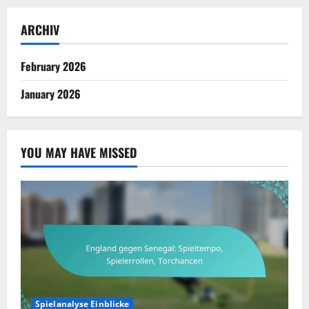
ARCHIV
February 2026
January 2026
YOU MAY HAVE MISSED
Spielanalyse Einblicke