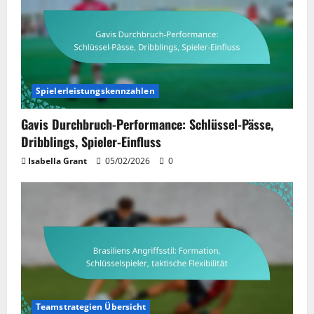
Spielerleistungskennzahlen
Gavis Durchbruch-Performance: Schlüssel-Pässe,
Dribblings, Spieler-Einfluss
Isabella Grant
05/02/2026
0
Teamstrategien Übersicht