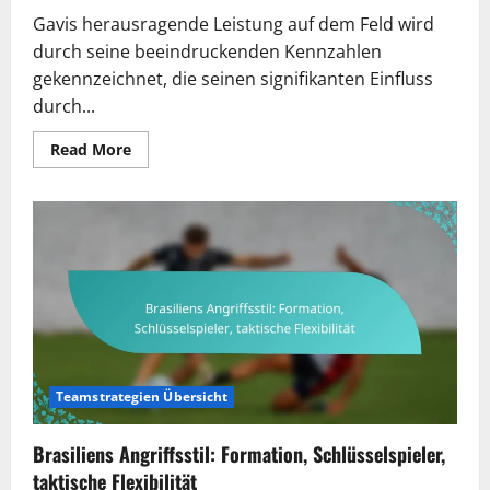
Gavis herausragende Leistung auf dem Feld wird
durch seine beeindruckenden Kennzahlen
gekennzeichnet, die seinen signifikanten Einfluss
durch...
Read
Read More
more
about
Gavis
Durchbruch-
Performance:
Schlüssel-
Pässe,
Dribblings,
Spieler-
Einfluss
Teamstrategien Übersicht
Brasiliens Angriffsstil: Formation, Schlüsselspieler,
taktische Flexibilität