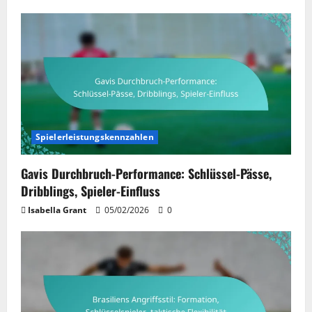
Spielerleistungskennzahlen
Gavis Durchbruch-Performance: Schlüssel-Pässe,
Dribblings, Spieler-Einfluss
Isabella Grant
05/02/2026
0