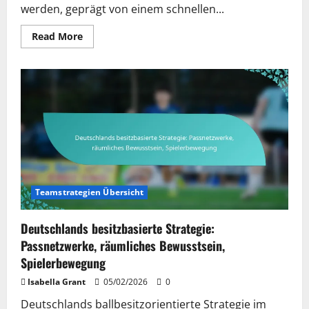
werden, geprägt von einem schnellen...
Read
Read More
more
about
England
gegen
Senegal:
Spieltempo,
Spielerrollen,
Torchancen
Teamstrategien Übersicht
Deutschlands besitzbasierte Strategie:
Passnetzwerke, räumliches Bewusstsein,
Spielerbewegung
Isabella Grant
05/02/2026
0
Deutschlands ballbesitzorientierte Strategie im