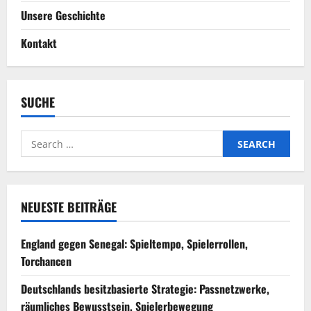
Unsere Geschichte
Kontakt
SUCHE
Search
for:
NEUESTE BEITRÄGE
England gegen Senegal: Spieltempo, Spielerrollen,
Torchancen
Deutschlands besitzbasierte Strategie: Passnetzwerke,
räumliches Bewusstsein, Spielerbewegung