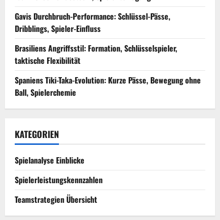
Gavis Durchbruch-Performance: Schlüssel-Pässe,
Dribblings, Spieler-Einfluss
Brasiliens Angriffsstil: Formation, Schlüsselspieler,
taktische Flexibilität
Spaniens Tiki-Taka-Evolution: Kurze Pässe, Bewegung ohne
Ball, Spielerchemie
KATEGORIEN
Spielanalyse Einblicke
Spielerleistungskennzahlen
Teamstrategien Übersicht