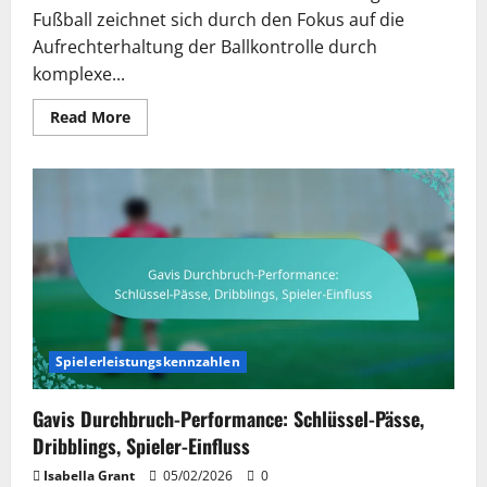
Fußball zeichnet sich durch den Fokus auf die
Aufrechterhaltung der Ballkontrolle durch
komplexe...
Read
Read More
more
about
Deutschlands
besitzbasierte
Strategie:
Passnetzwerke,
räumliches
Bewusstsein,
Spielerbewegung
Spielerleistungskennzahlen
Gavis Durchbruch-Performance: Schlüssel-Pässe,
Dribblings, Spieler-Einfluss
Isabella Grant
05/02/2026
0