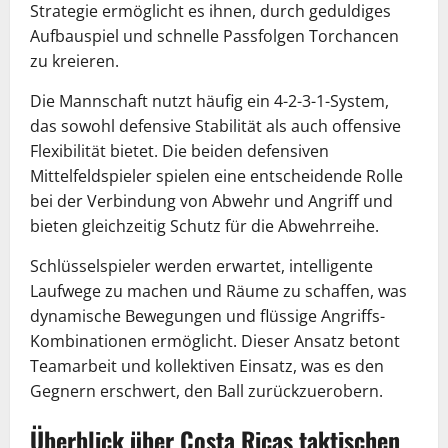
Strategie ermöglicht es ihnen, durch geduldiges
Aufbauspiel und schnelle Passfolgen Torchancen
zu kreieren.
Die Mannschaft nutzt häufig ein 4-2-3-1-System,
das sowohl defensive Stabilität als auch offensive
Flexibilität bietet. Die beiden defensiven
Mittelfeldspieler spielen eine entscheidende Rolle
bei der Verbindung von Abwehr und Angriff und
bieten gleichzeitig Schutz für die Abwehrreihe.
Schlüsselspieler werden erwartet, intelligente
Laufwege zu machen und Räume zu schaffen, was
dynamische Bewegungen und flüssige Angriffs-
Kombinationen ermöglicht. Dieser Ansatz betont
Teamarbeit und kollektiven Einsatz, was es den
Gegnern erschwert, den Ball zurückzuerobern.
Überblick über Costa Ricas taktischen