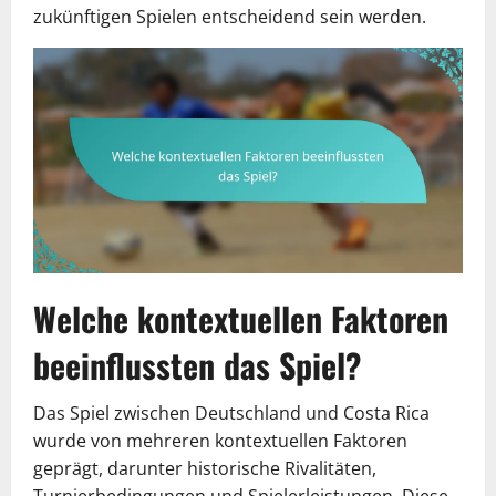
zukünftigen Spielen entscheidend sein werden.
Welche kontextuellen Faktoren
beeinflussten das Spiel?
Das Spiel zwischen Deutschland und Costa Rica
wurde von mehreren kontextuellen Faktoren
geprägt, darunter historische Rivalitäten,
Turnierbedingungen und Spielerleistungen. Diese