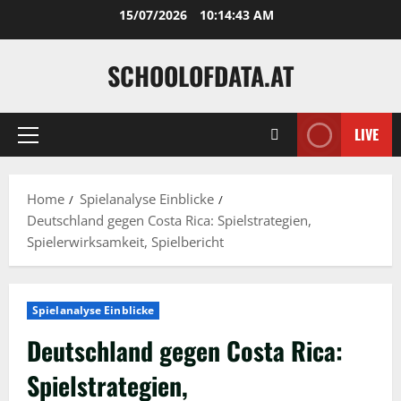
Skip
15/07/2026
10:14:44 AM
to
content
SCHOOLOFDATA.AT
LIVE
Primary
Menu
Home
Spielanalyse Einblicke
Deutschland gegen Costa Rica: Spielstrategien,
Spielerwirksamkeit, Spielbericht
Spielanalyse Einblicke
Deutschland gegen Costa Rica:
Spielstrategien,