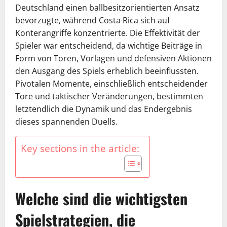
Deutschland einen ballbesitzorientierten Ansatz
bevorzugte, während Costa Rica sich auf
Konterangriffe konzentrierte. Die Effektivität der
Spieler war entscheidend, da wichtige Beiträge in
Form von Toren, Vorlagen und defensiven Aktionen
den Ausgang des Spiels erheblich beeinflussten.
Pivotalen Momente, einschließlich entscheidender
Tore und taktischer Veränderungen, bestimmten
letztendlich die Dynamik und das Endergebnis
dieses spannenden Duells.
Key sections in the article:
Welche sind die wichtigsten
Spielstrategien, die