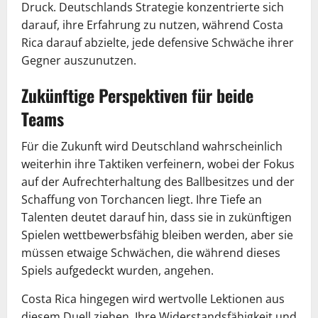
Druck. Deutschlands Strategie konzentrierte sich
darauf, ihre Erfahrung zu nutzen, während Costa
Rica darauf abzielte, jede defensive Schwäche ihrer
Gegner auszunutzen.
Zukünftige Perspektiven für beide
Teams
Für die Zukunft wird Deutschland wahrscheinlich
weiterhin ihre Taktiken verfeinern, wobei der Fokus
auf der Aufrechterhaltung des Ballbesitzes und der
Schaffung von Torchancen liegt. Ihre Tiefe an
Talenten deutet darauf hin, dass sie in zukünftigen
Spielen wettbewerbsfähig bleiben werden, aber sie
müssen etwaige Schwächen, die während dieses
Spiels aufgedeckt wurden, angehen.
Costa Rica hingegen wird wertvolle Lektionen aus
diesem Duell ziehen. Ihre Widerstandsfähigkeit und