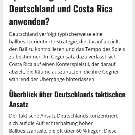
Deutschland und Costa Rica
anwenden?
Deutschland verfolgt typischerweise eine
ballbesitzorientierte Strategie, die darauf abzielt,
den Ball zu kontrollieren und das Tempo des Spiels
zu bestimmen. Im Gegensatz dazu verlässt sich
Costa Rica auf einen Konterspielstil, der darauf
abzielt, die Räume auszunutzen, die ihre Gegner
während der Übergänge hinterlassen.
Überblick über Deutschlands taktischen
Ansatz
Der taktische Ansatz Deutschlands konzentriert
sich auf die Aufrechterhaltung hoher
Ballbesitzanteile, die oft über 60 % liegen. Diese