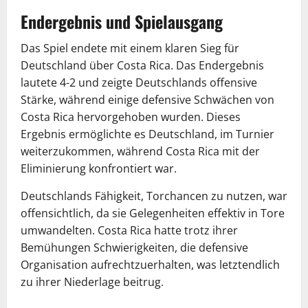
Endergebnis und Spielausgang
Das Spiel endete mit einem klaren Sieg für
Deutschland über Costa Rica. Das Endergebnis
lautete 4-2 und zeigte Deutschlands offensive
Stärke, während einige defensive Schwächen von
Costa Rica hervorgehoben wurden. Dieses
Ergebnis ermöglichte es Deutschland, im Turnier
weiterzukommen, während Costa Rica mit der
Eliminierung konfrontiert war.
Deutschlands Fähigkeit, Torchancen zu nutzen, war
offensichtlich, da sie Gelegenheiten effektiv in Tore
umwandelten. Costa Rica hatte trotz ihrer
Bemühungen Schwierigkeiten, die defensive
Organisation aufrechtzuerhalten, was letztendlich
zu ihrer Niederlage beitrug.