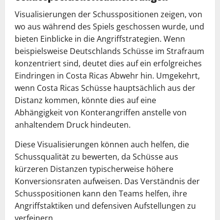
Visualisierungen der Schusspositionen zeigen, von
wo aus während des Spiels geschossen wurde, und
bieten Einblicke in die Angriffstrategien. Wenn
beispielsweise Deutschlands Schüsse im Strafraum
konzentriert sind, deutet dies auf ein erfolgreiches
Eindringen in Costa Ricas Abwehr hin. Umgekehrt,
wenn Costa Ricas Schüsse hauptsächlich aus der
Distanz kommen, könnte dies auf eine
Abhängigkeit von Konterangriffen anstelle von
anhaltendem Druck hindeuten.
Diese Visualisierungen können auch helfen, die
Schussqualität zu bewerten, da Schüsse aus
kürzeren Distanzen typischerweise höhere
Konversionsraten aufweisen. Das Verständnis der
Schusspositionen kann den Teams helfen, ihre
Angriffstaktiken und defensiven Aufstellungen zu
verfeinern.