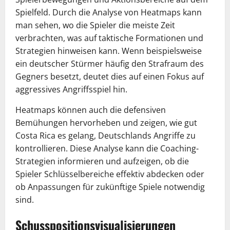
Spielfeld. Durch die Analyse von Heatmaps kann
man sehen, wo die Spieler die meiste Zeit
verbrachten, was auf taktische Formationen und
Strategien hinweisen kann. Wenn beispielsweise
ein deutscher Stürmer häufig den Strafraum des
Gegners besetzt, deutet dies auf einen Fokus auf
aggressives Angriffsspiel hin.
Heatmaps können auch die defensiven
Bemühungen hervorheben und zeigen, wie gut
Costa Rica es gelang, Deutschlands Angriffe zu
kontrollieren. Diese Analyse kann die Coaching-
Strategien informieren und aufzeigen, ob die
Spieler Schlüsselbereiche effektiv abdecken oder
ob Anpassungen für zukünftige Spiele notwendig
sind.
Schusspositionsvisualisierungen