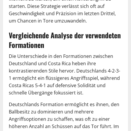
starten. Diese Strategie verlässt sich oft auf
Geschwindigkeit und Präzision im letzten Drittel,
um Chancen in Tore umzuwandeln.
Vergleichende Analyse der verwendeten
Formationen
Die Unterschiede in den Formationen zwischen
Deutschland und Costa Rica heben ihre
kontrastierenden Stile hervor. Deutschlands 4-2-3-
1 ermöglicht ein flüssigeres Angriffsspiel, während
Costa Ricas 5-4-1 auf defensive Solidität und
schnelle Übergänge fokussiert ist.
Deutschlands Formation ermöglicht es ihnen, den
Ballbesitz zu dominieren und mehrere
Angriffsoptionen zu schaffen, was oft zu einer
höheren Anzahl an Schüssen auf das Tor führt. Im