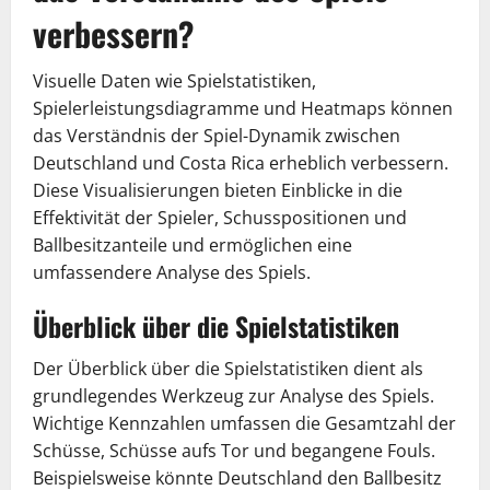
verbessern?
Visuelle Daten wie Spielstatistiken,
Spielerleistungsdiagramme und Heatmaps können
das Verständnis der Spiel-Dynamik zwischen
Deutschland und Costa Rica erheblich verbessern.
Diese Visualisierungen bieten Einblicke in die
Effektivität der Spieler, Schusspositionen und
Ballbesitzanteile und ermöglichen eine
umfassendere Analyse des Spiels.
Überblick über die Spielstatistiken
Der Überblick über die Spielstatistiken dient als
grundlegendes Werkzeug zur Analyse des Spiels.
Wichtige Kennzahlen umfassen die Gesamtzahl der
Schüsse, Schüsse aufs Tor und begangene Fouls.
Beispielsweise könnte Deutschland den Ballbesitz