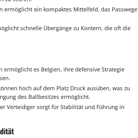
n ermöglicht ein kompaktes Mittelfeld, das Passwege
öglicht schnelle Übergänge zu Kontern, die oft die
 ermöglicht es Belgien, ihre defensive Strategie
sen.
 können hoch auf dem Platz Druck ausüben, was zu
angung des Ballbesitzes ermöglicht.
r Verteidiger sorgt für Stabilität und Führung in
dität