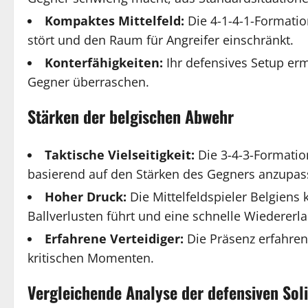
Kompaktes Mittelfeld:
Die 4-1-4-1-Formatio
stört und den Raum für Angreifer einschränkt.
Konterfähigkeiten:
Ihr defensives Setup erm
Gegner überraschen.
Stärken der belgischen Abwehr
Taktische Vielseitigkeit:
Die 3-4-3-Formation
basierend auf den Stärken des Gegners anzupas
Hoher Druck:
Die Mittelfeldspieler Belgiens
Ballverlusten führt und eine schnelle Wiedererl
Erfahrene Verteidiger:
Die Präsenz erfahrene
kritischen Momenten.
Vergleichende Analyse der defensiven Soli