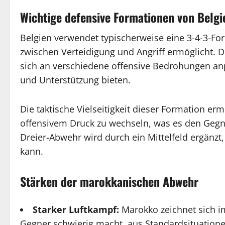
Wichtige defensive Formationen von Belgi
Belgien verwendet typischerweise eine 3-4-3-Form
zwischen Verteidigung und Angriff ermöglicht. Di
sich an verschiedene offensive Bedrohungen an
und Unterstützung bieten.
Die taktische Vielseitigkeit dieser Formation erm
offensivem Druck zu wechseln, was es den Gegn
Dreier-Abwehr wird durch ein Mittelfeld ergänzt
kann.
Stärken der marokkanischen Abwehr
Starker Luftkampf:
Marokko zeichnet sich i
Gegner schwierig macht, aus Standardsituatione