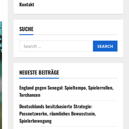
Kontakt
SUCHE
Search
for:
NEUESTE BEITRÄGE
England gegen Senegal: Spieltempo, Spielerrollen,
Torchancen
Deutschlands besitzbasierte Strategie:
Passnetzwerke, räumliches Bewusstsein,
Spielerbewegung